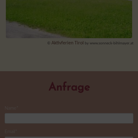
Aktivferien Tirol
©
by www.sonneck-bihlmayer.at
Anfrage
*
Name
*
Email