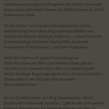
Familienwanderungen im Almgebiet der Hohen Salve oder
etwas anspruchsvollere Touren am Wilden Kaiser, es ist für
jeden etwas dabei.
Für die Kultur- und Landschaftsbegeisterten stehen
abwechslungsreiche Besichtigungsmöglichkeiten von
Städten (Innsbruck, Salzburg, München...) sowie herrliche
Erlebnisausflüge (Krimmler Wasserfälle, Achensee,
Swarowski's Kristallwelten...) auf dem Programm.
Natürlich steht auch einem Faulenzertag am
Söller Ahornsee mit Blick zum Wilden Kaiser, gerade
mal 200 m vor unserem Haus oder in unserem Garten
nichts im Wege. Regentage lassen sich z.B. im Kaiserbad in
Ellmau oder in den Wörgler Wasserwelten
Wave überbrücken.
Für die Erlebniswelten am Berg (Hexenwasser, Ellmi's
Zauberwelt, Kaiserwelt Scheffau...) gibt es den preiswerten
Erlebnis-Wanderpass für beliebige Fahrten mit den 13